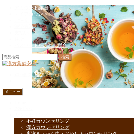
ナ
コ
アカウント詳細
ビ
ン
マイアカウント
ゲ
テ
ご注文
ー
ン
決済方法
シ
ツ
支払い
ョ
へ
住所
ン
ス
パスワードを忘れた場合
へ
キ
検
検索
ス
ッ
索
キ
プ
対
ッ
¥
0
0個の商品
象:
プ
メニュー
Home
お知らせ
カウンセリング
不妊カウンセリング
漢方カウンセリング
夜泣き・かん虫・おねしょカウンセリング