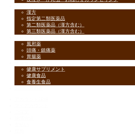
医薬品
漢方
指定第二類医薬品
第二類医薬品（漢方含む）
第三類医薬品（漢方含む）
症状別医薬品
風邪薬
頭痛・鎮痛薬
胃腸薬
健康食品
健康サプリメント
健康食品
食養生食品
お問い合わせ
アカウント詳細
マイアカウント
ご注文
決済方法
支払い
住所