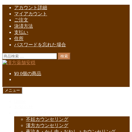
ナ
コ
アカウント詳細
ビ
ン
マイアカウント
ゲ
テ
ご注文
ー
ン
決済方法
シ
ツ
支払い
ョ
へ
住所
ン
ス
パスワードを忘れた場合
へ
キ
検
検索
ス
ッ
索
キ
プ
対
ッ
¥
0
0個の商品
象:
プ
メニュー
Home
お知らせ
カウンセリング
不妊カウンセリング
漢方カウンセリング
夜泣き・かん虫・おねしょカウンセリング